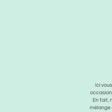
Ici vou
occasions
En fait,
mélange à