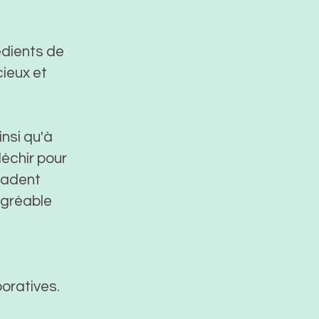
édients de
cieux et
insi qu'à
léchir pour
cadent
agréable
oratives.